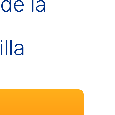
 de la
lla