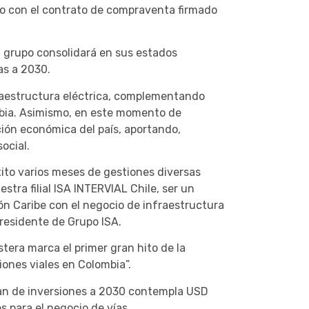
do con el contrato de compraventa firmado
el grupo consolidará en sus estados
das a 2030.
raestructura eléctrica, complementando
ombia. Asimismo, en este momento de
ación económica del país, aportando,
ocial.
xito varios meses de gestiones diversas
tra filial ISA INTERVIAL Chile, ser un
ón Caribe con el negocio de infraestructura
presidente de Grupo ISA.
tera marca el primer gran hito de la
iones viales en Colombia”.
 plan de inversiones a 2030 contempla USD
 para el negocio de vías.