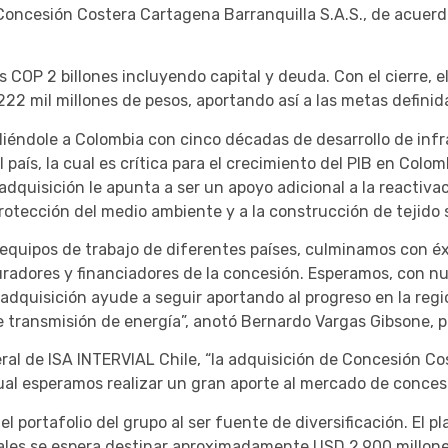
 Concesión Costera Cartagena Barranquilla S.A.S., de acuer
os COP 2 billones incluyendo capital y deuda. Con el cierre, 
22 mil millones de pesos, aportando así a las metas defini
liéndole a Colombia con cinco décadas de desarrollo de inf
 país, la cual es crítica para el crecimiento del PIB en Col
 adquisición le apunta a ser un apoyo adicional a la reactiv
 protección del medio ambiente y a la construcción de tejido s
n equipos de trabajo de diferentes países, culminamos con é
uradores y financiadores de la concesión. Esperamos, con nues
adquisición ayude a seguir aportando al progreso en la regi
de transmisión de energía”, anotó Bernardo Vargas Gibsone, 
al de ISA INTERVIAL Chile, “la adquisición de Concesión Cos
ual esperamos realizar un gran aporte al mercado de conces
 el portafolio del grupo al ser fuente de diversificación. El
uales se espera destinar aproximadamente USD 2.900 millones