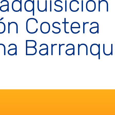
 adquisición
ón Costera
a Barranqui