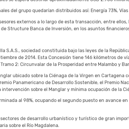
nales del grupo quedarían distribuidos así: Energía 73%, Ví
sores externos a lo largo de esta transacción, entre ellos, 
y de Structure Banca de Inversión, en los asuntos financiero
 S.A.S., sociedad constituida bajo las leyes de la República
tiembre de 2014. Esta Concesión tiene 146 kilómetros de ví
 Tramo 2: Circunvalar de la Prosperidad entre Malambo y Bar
nglar ubicado sobre la Ciénaga de la Virgen en Cartagena 
 Premio Panamericano de Desarrollo Sostenible, el Premio Nac
a intervención sobre el Manglar y mínima ocupación de la Ci
erminada al 98%, ocupando el segundo puesto en avance en
ectores de desarrollo urbanístico y turístico de gran importa
aria sobre el Río Magdalena.