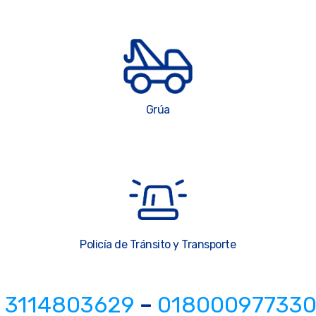
Grúa
Policía de Tránsito y Transporte
3114803629
–
01800097733