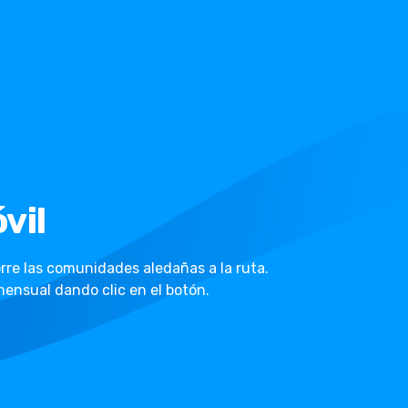
vil
orre las comunidades aledañas a la ruta.
ensual dando clic en el botón.